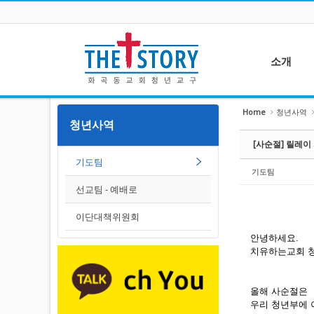
Sketchbook5, 스케치북5
Sketchbook5, 스케치북5
소개
Home
청년사역
청년 교구
청년사역
Sketchbook5, 스케치북5
Sketchbook5, 스케치북5
연간 일정
[사순절] 릴레이
새가족부
기도팀
예배를 섬기는 청
기도팀
사역팀
선교팀 - 예배로
이단대책위원회
안녕하세요.
치유하는교회 청
올해 사순절은
우리 청년부에 