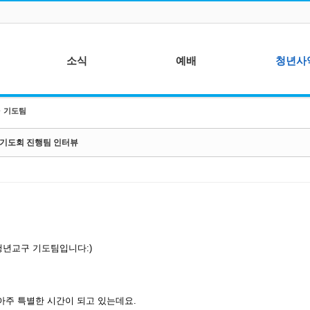
소식
예배
청년사
기도팀
주간 매거진
말씀 - 전지호 목사
기도팀
주보
찬양 - 예수찬미단
선교팀 - 예배
 기도회 진행팀 인터뷰
선교 사역후기
성가 - 글로리아찬양대
이단대책위원
년들
이벤트
광고 영상 - 갓픽처
특별 영상
년교구 기도팀입니다:)
아주 특별한 시간이 되고 있는데요.