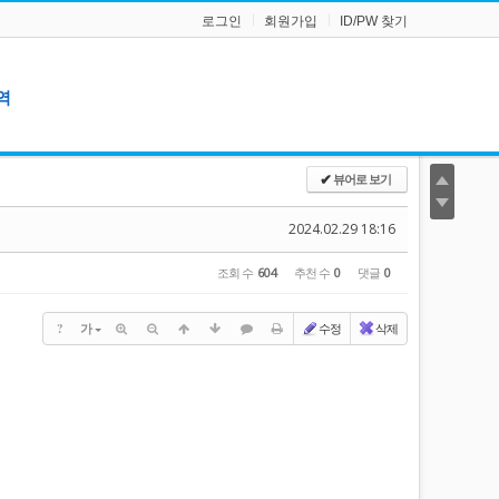
로그인
회원가입
ID/PW 찾기
역
뷰어로 보기
✔
로
2024.02.29 18:16
회
조회 수
604
추천 수
0
댓글
0
?
가
수정
삭제