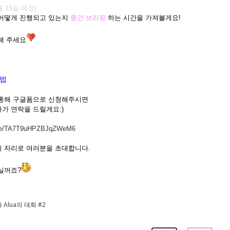
월 15일 예정)
 어떻게 진행되고 있는지
중간 브리핑
하는 시간을 가져볼게요!
해 주세요
방법
 통해 구글폼으로 신청해주시면
가 연락을 드릴게요:)
.gle/TA7T9uHPZBJqZWeM6
 자리로 여러분을 초대합니다.
실꺼죠?
Alua의 대화 #2