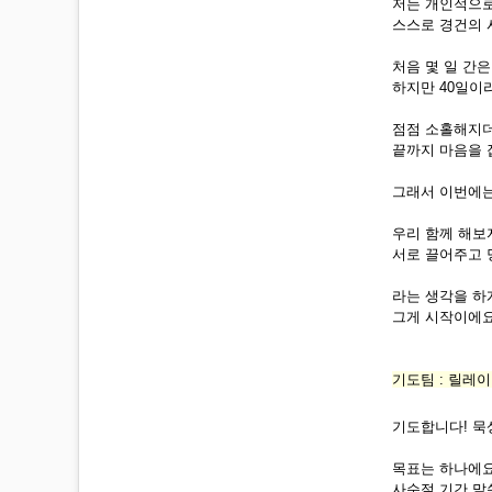
저는 개인적으로
스스로 경건의 시
처음 몇 일 간
하지만 40일이
점점 소홀해지더
끝까지 마음을 
그래서 이번에는
우리 함께 해보자
서로 끌어주고 
라는 생각을 하
그게 시작이에요
기도팀 : 릴레이
기도합니다! 묵
목표는 하나에요
사순절 기간 말