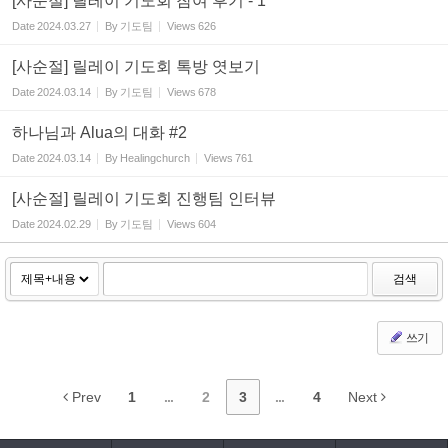
[사순절] 릴레이 기도회 참여 후기 - 1
Date
2024.03.27
By
기도팀
Views
626
[사순절] 릴레이 기도회 톡방 엿보기
Date
2024.03.14
By
기도팀
Views
678
하나님과 Alua의 대화 #2
Date
2024.03.14
By
Healingchurch
Views
761
[사순절] 릴레이 기도회 진행팀 인터뷰
Date
2024.02.29
By
기도팀
Views
604
검색
쓰기
Prev
1
...
2
3
...
4
Next