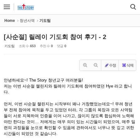
Sketchbook5, 스케치북5
Sketchbook5, 스케치북5
Home
청년사역
기도팀
[사순절] 릴레이 기도회 참여 후기 - 2
기도팀
조회 수
653
추천 수
0
댓글
0
수정
삭제
안녕하세요~! The Story 청년교구 여러분들!
저는 이번 사순절 챌린지와 릴레이 기도회에 참여하였던 Hye 라고 합니
다.
먼저, 이번 사순절 챌린지는 시작부터 꽤나 거창했었는데요~! 무려 청년
부 전체 참여에 목적을 두고 있었던 터라, 각 그룹의 목장과 모든 사역팀
들이 서로 지목하여 인증을 이어 나가고, 끊이지 않도록 합심하여 노력해
야만 한다는 것이… 저에게는 매우 의미 있는 시간들이 되었으며, 매주 일
련의 과정들을 눈으로 확인할 수 있음에 관하여서도 너무나 뜻 깊고 귀한
시간들이 되었던 것 같습니다.