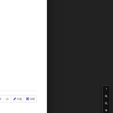
?
수정
삭제