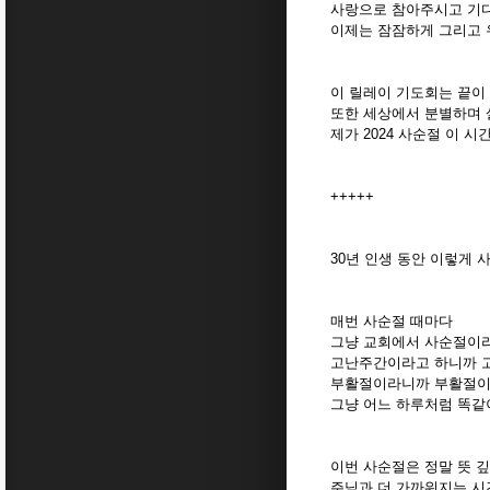
사랑으로 참아주시고 기
이제는 잠잠하게 그리고
이 릴레이 기도회는 끝이
또한 세상에서 분별하며 
제가 2024 사순절 이
+++++
30년 인생 동안 이렇게 
매번 사순절 때마다
그냥 교회에서 사순절이
고난주간이라고 하니까 
부활절이라니까 부활절이
그냥 어느 하루처럼 똑같
이번 사순절은 정말 뜻 깊
주님과 더 가까워지는 시