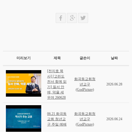
미리보기
제목
글쓴이
날짜
[전지호 목
사] [고린도
화곡동교회청
전서 함께 읽
년교구
2026.06.28
기] 질서 안
(GodPicture)
에, 덕을 세
우며 260628
06.21 화곡동
화곡동교회청
교회 청년교
년교구
2026.06.24
구 주일 예배
(GodPicture)