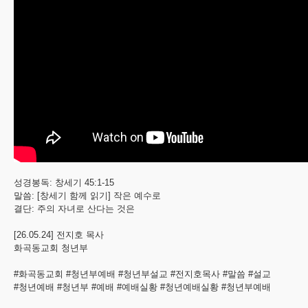
성경봉독: 창세기 45:1-15
말씀: [창세기 함께 읽기] 작은 예수로
결단: 주의 자녀로 산다는 것은
[26.05.24] 전지호 목사
화곡동교회 청년부
#화곡동교회 #청년부예배 #청년부설교 #전지호목사 #말씀 #설교
#청년예배 #청년부 #예배 #예배실황 #청년예배실황 #청년부예배