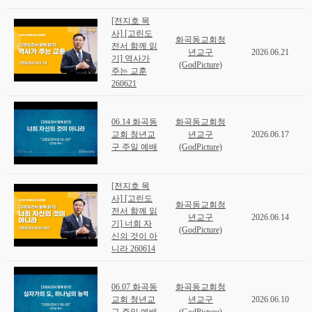
[전지호 목
사] [고린도
화곡동교회청
전서 함께 읽
년교구
2026.06.21
기] 역사가
(GodPicture)
주는 교훈
260621
06.14 화곡동
화곡동교회청
교회 청년교
년교구
2026.06.17
구 주일 예배
(GodPicture)
[전지호 목
사] [고린도
화곡동교회청
전서 함께 읽
년교구
2026.06.14
기] 너희 자
(GodPicture)
신의 것이 아
니라 260614
06.07 화곡동
화곡동교회청
교회 청년교
년교구
2026.06.10