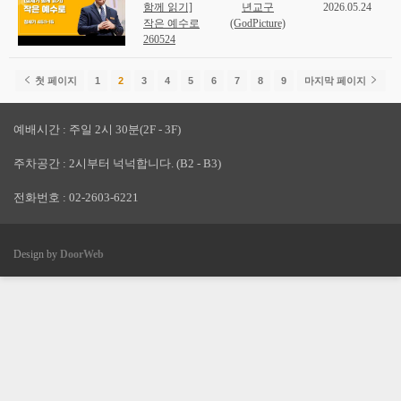
함께 읽기]
년교구
2026.05.24
작은 예수로
(GodPicture)
260524
첫 페이지
1
2
3
4
5
6
7
8
9
마지막 페이지
예배시간 : 주일 2시 30분(2F - 3F)
주차공간 : 2시부터 넉넉합니다. (B2 - B3)
전화번호 : 02-2603-6221
Design by
DoorWeb