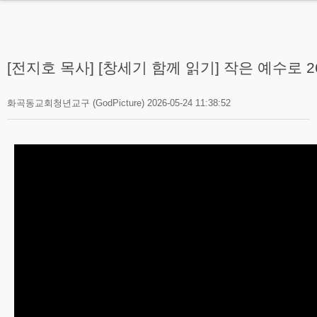
MENU
소개
[전지호 목사] [창세기 함께 읽기] 작은 예수로 26
소식
화곡동교회청년교구 (GodPicture)
2026-05-24 11:38:52
예배
- 말씀 - 전지호 목사
- 찬양 - 예수찬미단
- 성가 - 글로리아찬양대
- 광고 영상 - 갓픽처
- 특별 영상
청년사역