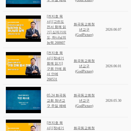
구 주일 예배
(GodPicture)
[전지호 목
사] [고린도
화곡동교회청
전서 함께 읽
년교구
2026.06.07
기] 십자가의
(GodPicture)
도, 하나님의
능력 260607
[전지호 목
사] [창세기
화곡동교회청
함께 읽기]
년교구
2026.06.01
구원 안에 용
(GodPicture)
서 안에
260531
05.24 화곡동
화곡동교회청
교회 청년교
년교구
2026.05.30
구 주일 예배
(GodPicture)
[전지호 목
사] [창세기
화곡동교회청