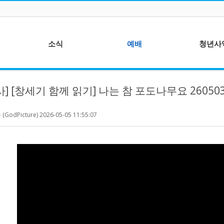
소식
예배
청년사
주간 매거진
말씀 - 전지호 목사
기도팀
] [창세기 함께 읽기] 나는 참 포도나무요 26050
주보
찬양 - 예수찬미단
선교팀 - 예배
선교 사역후기
성가 - 글로리아찬양대
이단대책위원
odPicture)
2026-05-05 11:55:07
년들
이벤트
광고 영상 - 갓픽처
특별 영상