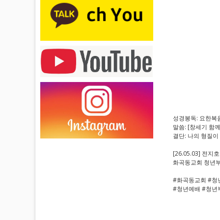
성경봉독: 요한복음 
말씀: [창세기 함
결단: 나의 형질이
[26.05.03] 전지
화곡동교회 청년
#화곡동교회 #청
#청년예배 #청년