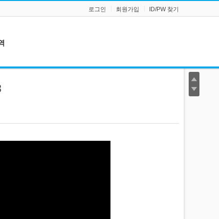
로그인
회원가입
ID/PW 찾기
역
3
로
회