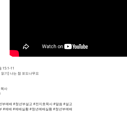
15:1-11
께 읽기] 나는 참 포도나무요
호 목사
부
년부예배 #청년부설교 #전지호목사 #말씀 #설교
부 #예배 #예배실황 #청년예배실황 #청년부예배