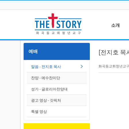
소개
청년 교구
예배
[전지호 목사
연간 일정
새가족부
화곡동교회청년교구 (G
말씀 - 전지호 목사
예배를 섬기는 청
사역팀
찬양 - 예수찬미단
성가 - 글로리아찬양대
광고 영상 - 갓픽처
특별 영상