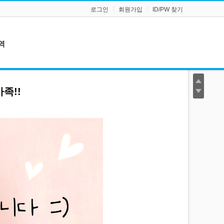
로그인
회원가입
ID/PW 찾기
역
족!!
로
회