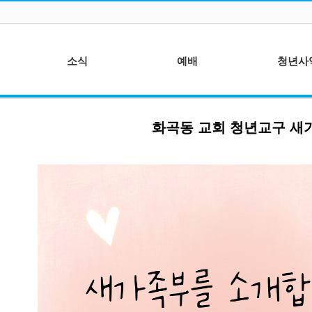
소식
예배
청년사
주간 매거진
말씀 - 전지호 목사
기도팀
화곡동 교회 청년교구 새가
주보
찬양 - 예수찬미단
선교팀 - 예배
선교 사역후기
성가 - 글로리아찬양대
이단대책위원
년들
이벤트
광고 영상 - 갓픽처
특별 영상