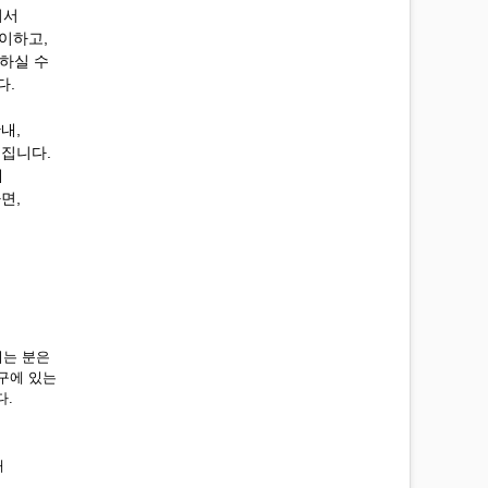
셔서
이하고,
하실 수
다.
,
내,
집니다.
에
면,
시는 분은
구에 있는
다.
해
,